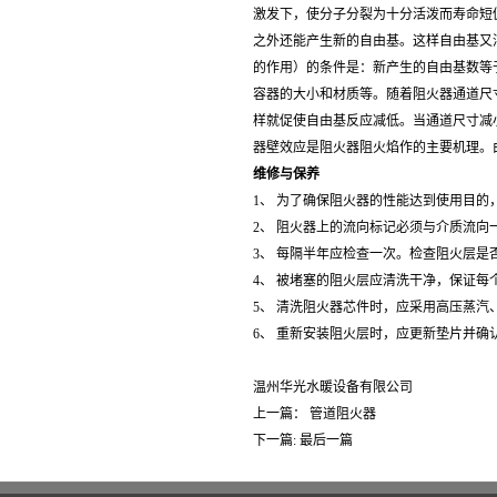
激发下，使分子分裂为十分活泼而寿命短
之外还能产生新的自由基。这样自由基又
的作用）的条件是：新产生的自由基数等
容器的大小和材质等。随着阻火器通道尺
样就促使自由基反应减低。当通道尺寸减
器壁效应是阻火器阻火焰作的主要机理。
维修与保养
1、 为了确保阻火器的性能达到使用目
2、 阻火器上的流向标记必须与介质流向
3、 每隔半年应检查一次。检查阻火层是
4、 被堵塞的阻火层应清洗干净，保证
5、 清洗阻火器芯件时，应采用高压蒸
6、 重新安装阻火层时，应更新垫片并
温州华光水暖设备有限公司
上一篇：
管道阻火器
下一篇: 最后一篇