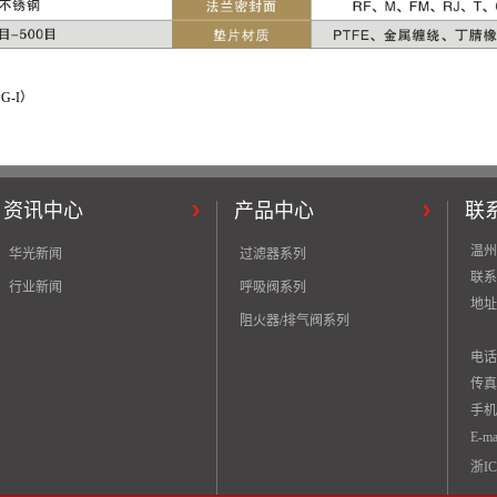
-I）
资讯中心
产品中心
联
温州
华光新闻
过滤器系列
联系
行业新闻
呼吸阀系列
地址
阻火器/排气阀系列
电话：
传真：
手机：
E-ma
浙IC