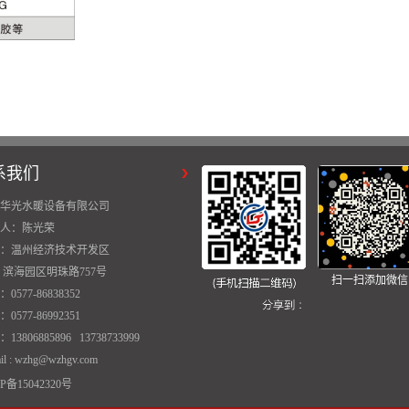
系我们
华光水暖设备有限公司
人：陈光荣
：温州经济技术开发区
滨海园区明珠路757号
扫一扫添加微信
0577-86838352
0577-86992351
13806885896 13738733999
il : wzhg@wzhgv.com
P备15042320号