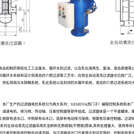
食品和制药等轻化工
工业废水、循环水的过滤，以及乳化液再生、废油、液态原理等
和循环水系统
和设计到液态的介质过滤等工艺中，应用全自动清洗过滤器也日
趋广泛
、热
轧用高压水除鳞系统、乳化系统以及封闭的水循环系统，液态的
介质过滤系统均
。本厂生产的过滤器
电控系统分为两大系列：SIEMENS(西门子）编程控制系统和本厂
、减速电机、
排污阀、传动轴、压差控制器等部件组成。过滤器体是一个平盖
罐体，
上侧
部有进水口、中侧部有出水口，底部有电动排污球阀，侧面有压
差控制器。过滤
X系列全自动清洗过滤器采用尼龙刷和优质碳钢(不锈钢)筒体,
具有处理量大、使用寿命
的压差控制系统控制自动清洗网。当过滤器进出口压
差值达到设定值时，控制系统发